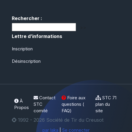
Rechercher :
Lettre d’informations
Inscription
Désinscription
Contact
Foire aux
STC
71
À
STC
questions (
plan du
Propos
comité
FAQ
)
site
1992 - 2026 Société de Tir du Creusot
par Iaka
|
Se connecter