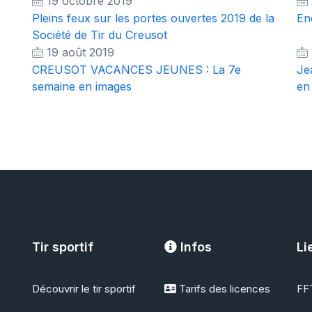
19 octobre 2019
Pleins feux sur les portes ouvertes 2019 de la
En
Société de Tir du Creusot
19 août 2019
CREUSOT VACANCES JEUNES : La 7e
Je
semaine en images
en
Tir sportif
Infos
Li
Découvrir le tir sportif
Tarifs des licences
FFT