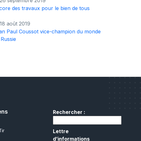
26 septembre 2019
core des travaux pour le bien de tous
18 août 2019
an Paul Coussot vice-champion du monde
 Russie
ens
Rechercher :
ir
Lettre
d’informations