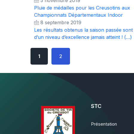
5 novembre 2019
Pluie de médailles pour les Creusotins aux
Championnats Départementaux Indoor
8 septembre 2019
Les résultats obtenus la saison passée sont
d’un niveau d’excellence jamais atteint ! (…)
1
2
STC
Présentation