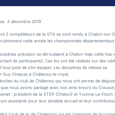
ise
4 décembre 2019
nt 2 compétiteurs de la
STA
se sont rendu à Chalon-sur-
sécutivement cette année les championnats départementaux
ciplines précision se déroulaient à Chalon mais cette fois-
nt de participants). Ces tirs ont été réalisés sur des cibl
 tout juste de s’en équiper. Les disciplines de vitesse se
ir Guy Chapuis à Châtenoy-le-royal.
 bénévoles du club de Châtenoy qui nous ont permis de dégus
i que nous avons partagé avec nos amis tireurs du Creusot.
enet : président de la
STEP
(Chalon) et Yvonne Le-Floch :
urs assistants pour leur aimable accueil et leur contributuo
uillot (club de tir de Chatenoy) qui est champion de bourgo