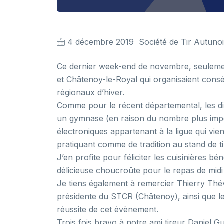
4 décembre 2019
Société de Tir Autuno
Ce dernier week-end de novembre, seuleme
et Châtenoy-le-Royal qui organisaient con
régionaux d’hiver.
Comme pour le récent départemental, les dis
un gymnase (en raison du nombre plus importa
électroniques appartenant à la ligue qui vient
pratiquant comme de tradition au stand de t
J’en profite pour féliciter les cuisinières
délicieuse choucroûte pour le repas de mid
Je tiens également à remercier Thierry Thév
présidente du
STCR
(Châtenoy), ainsi que le
réussite de cet évènement.
Trois fois bravo à notre ami tireur Daniel G