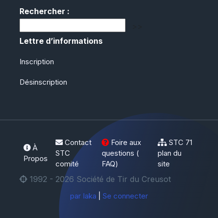
Rechercher :
Lettre d’informations
Inscription
Désinscription
Contact
Foire aux
STC
71
À
STC
questions (
plan du
Propos
comité
FAQ
)
site
1992 - 2026 Société de Tir du Creusot
par Iaka
|
Se connecter